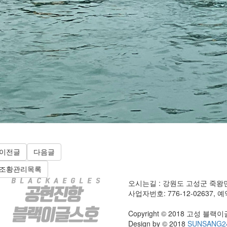
이전글
다음글
조황관리목록
오시는길 : 강원도 고성군 죽왕
사업자번호: 776-12-02637, 예약
Copyright © 2018 고성 블랙이글스
Design by © 2018
SUNSANG2