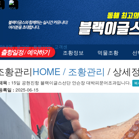
약내역
|
로그인
|
회원가입
|
고객센
출항일정 / 예약하기
조황정보
먹물조황
선
조황관리
HOME /
조황관리
/ 상세
제목 :
15일 공현진항 블랙이글스선단 안슨장 대박피문어조과입니다.
복
등록일 :
2025-06-15