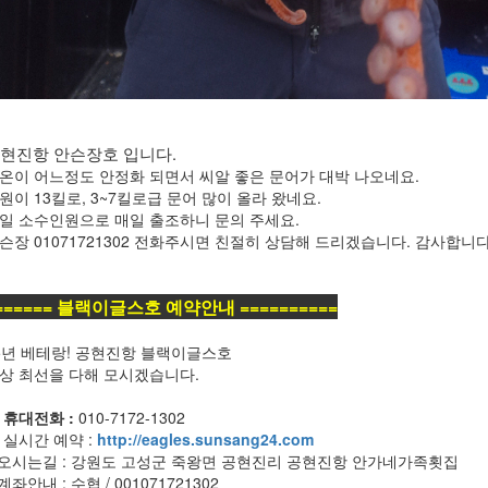
현진항 안슨장호 입니다.
온이 어느정도 안정화 되면서 씨알 좋은 문어가 대박 나오네요.
원이 13킬로, 3~7킬로급 문어 많이 올라 왔네요.
일 소수인원으로 매일 출조하니 문의 주세요.
슨장 01071721302 전화주시면 친절히 상담해 드리겠습니다. 감사합니
====== 블랙이글스호 예약안내 ==========
5년 베테랑! 공현진항 블랙이글스호
상 최선을 다해 모시겠습니다.
 휴대전화 :
010-7172-1302
 실시간 예약 :
http://eagles.sunsang24​.com
 오시는길 : 강원도 고성군 죽왕면 공현진리 공현진항 안가네가족횟집
 계좌안내 : 수협 / 001071721302