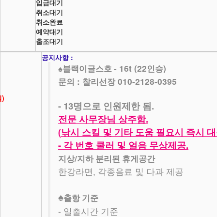
입금대기
취소대기
취소완료
예약대기
출조대기
공지사항 :
- 16t (22
)
♠
블랙이글스호
인승
문의 : 찰리선장 010-2128-0395
일)
- 13
.
명으로 인원제한 됨
.
전문 사무장님 상주함
(
낚시 스킬 및 기타 도움 필요시 즉시 
-
.
각 번호 쿨러 및 얼음 무상제공
/
지상
지하 분리된 휴게공간
,
한강라면
각종음료 및 다과 제공
♠
출항 기준
-
일출시간 기준