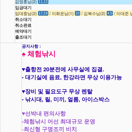
김영훈님(2)
11,12
입금대기
임대중님(2)
/ 이화운님(1)
/ 김복수님(2)
/ 이대준 
17,19
10
4,5
취소대기
취소완료
예약대기
출조대기
공지사항 :
♠
체험낚시
20
.
♥
출항전
분전에 사무실에 집결
-
,
대기실에 음료
한강라면 무상 이용가능
♥
장비 및 필요도구 무상 렌탈
-
,
,
,
,
낚시대
릴
미끼
얼름
아이스박스
♥
선박내 편의사항
-
체험낚시 어선 최대규모 운영
-최신형 구명조끼 비치