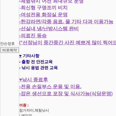
-
체험낚시 어선 최대규모 운영
-최신형 구명조끼 비치
-
여성전용 화장실 운영
-
/
,
한강라면
각종 음료
물 기타 다과 이용가능
-
/
선실내 냉
난방시스템 완비
-
의료진 동승
(*
선장님이 중간중간 사진 예쁘게 많이 찍어
안슨장호
바로예약
♥
기타사항
-
출항 전 안전교육
-
낚시 용법 관련 교육
♥
낚시 종료후
-
.
전용 손질부스 운용 및 이용
-
(
)
잡은 생선으로 포장 및 식사가능
식당운영
어종 :
참가자미,체험낚시
/ 생미끼