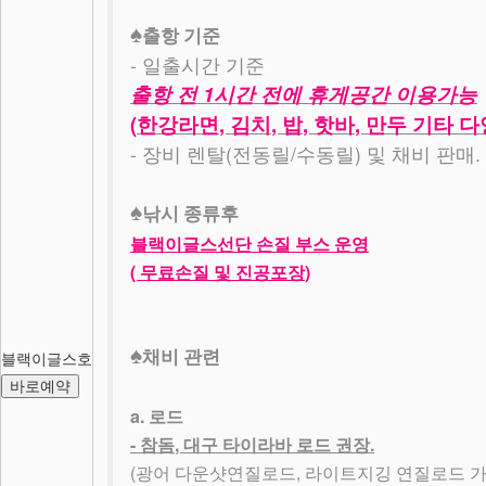
♠
출항 기준
-
일출시간 기준
1
출항 전
시간 전에 휴게공간 이용가능
(
,
,
,
,
한강라면
김치
밥
핫바
만두 기타 
-
(
/
)
.
장비 렌탈
전동릴
수동릴
및 채비 판매
♠
낚시 종류후
블랙이글스선단 손질 부스 운영
(
)
무료손질 및 진공포장
♠
블랙이글스호
채비 관련
바로예약
a.
로드
-
,
.
참돔
대구 타이라바 로드 권장
(
,
광어 다운샷연질로드
라이트지깅 연질로드 