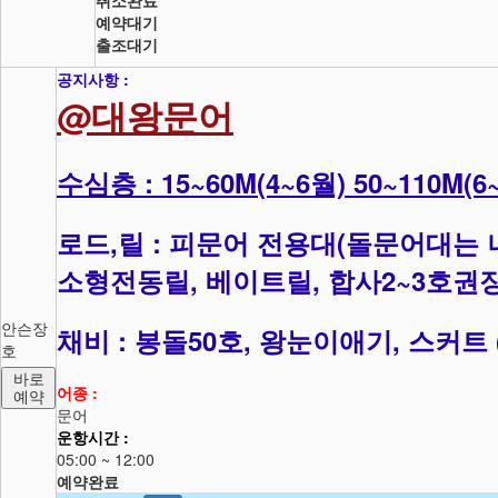
취소완료
예약대기
출조대기
공지사항 :
@대왕문어
수심층 : 15~60M(4~6월) 50~110M(6
로드,릴 : 피문어 전용대(돌문어대는
소형전동릴, 베이트릴, 합사2~3호권
안슨장
채비 : 봉돌50호, 왕눈이애기, 스커트
호
바로
어종 :
예약
문어
운항시간 :
05:00 ~ 12:00
예약완료