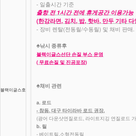
-
일출시간 기준
1
출항 전
시간 전에 휴게공간 이용가능
(
,
,
,
,
한강라면
김치
밥
핫바
만두 기타 
-
(
/
)
.
장비 렌탈
전동릴
수동릴
및 채비 판매
♠
낚시 종류후
블랙이글스선단 손질 부스 운영
(
)
무료손질 및 진공포장
♠
채비 관련
블랙이글스호
a.
로드
-
,
.
참돔
대구 타이라바 로드 권장
(
,
광어 다운샷연질로드
라이트지깅 연질로드 
b.
릴
-
.
베이트릴
소형전동릴