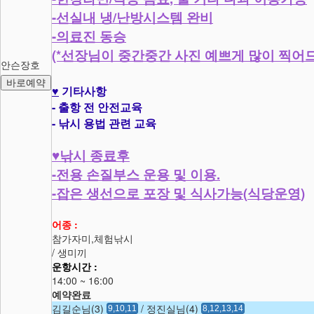
-
/
선실내 냉
난방시스템 완비
-
의료진 동승
(*
선장님이 중간중간 사진 예쁘게 많이 찍어
안슨장호
바로예약
♥
기타사항
-
출항 전 안전교육
-
낚시 용법 관련 교육
♥
낚시 종료후
-
.
전용 손질부스 운용 및 이용
-
(
)
잡은 생선으로 포장 및 식사가능
식당운영
어종 :
참가자미,체험낚시
/ 생미끼
운항시간 :
14:00 ~ 16:00
예약완료
김길순님(3)
/ 정진실님(4)
9,10,11
8,12,13,14