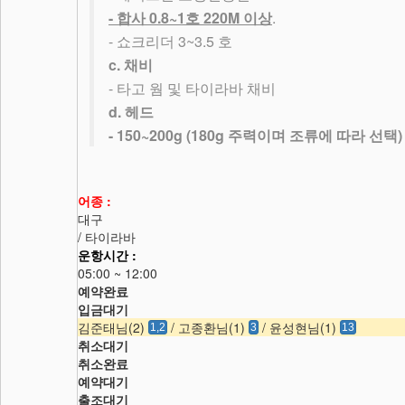
-
0.8~1
220M
.
합사
호
이상
-
3~3.5
쇼크리더
호
c.
채비
-
타고 웜 및 타이라바 채비
d.
헤드
- 150~200g (180g
)
주력이며 조류에 따라 선택
어종 :
대구
/ 타이라바
운항시간 :
05:00 ~ 12:00
예약완료
입금대기
김준태님(2)
/ 고종환님(1)
/ 윤성현님(1)
1,2
3
13
취소대기
취소완료
예약대기
출조대기