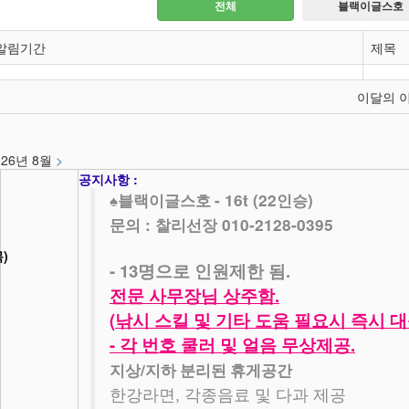
전체
블랙이글스호
알림기간
제목
이달의 
026년 8월
>
공지사항 :
- 16t (22
)
♠
블랙이글스호
인승
문의 : 찰리선장 010-2128-0395
목)
- 13
.
명으로 인원제한 됨
.
전문 사무장님 상주함
(
낚시 스킬 및 기타 도움 필요시 즉시 
-
.
각 번호 쿨러 및 얼음 무상제공
/
지상
지하 분리된 휴게공간
,
한강라면
각종음료 및 다과 제공