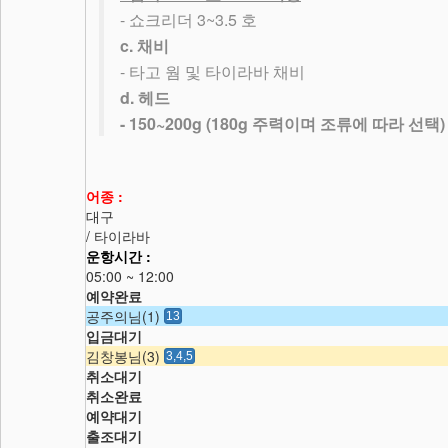
-
3~3.5
쇼크리더
호
c.
채비
-
타고 웜 및 타이라바 채비
d.
헤드
- 150~200g (180g
)
주력이며 조류에 따라 선택
어종 :
대구
/ 타이라바
운항시간 :
05:00 ~ 12:00
예약완료
공주의님(1)
13
입금대기
김창봉님(3)
3,4,5
취소대기
취소완료
예약대기
출조대기