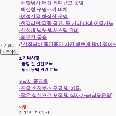
-
체험낚시 어선 최대규모 운영
-최신형 구명조끼 비치
-
여성전용 화장실 운영
-
/
,
한강라면
각종 음료
물 기타 다과 이용가능
-
/
선실내 냉
난방시스템 완비
-
의료진 동승
(*
선장님이 중간중간 사진 예쁘게 많이 찍어
안슨장호
바로예약
♥
기타사항
-
출항 전 안전교육
-
낚시 용법 관련 교육
♥
낚시 종료후
-
.
전용 손질부스 운용 및 이용
-
(
)
잡은 생선으로 포장 및 식사가능
식당운영
어종 :
참가자미,체험낚시