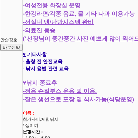
-
여성전용 화장실 운영
-
/
,
한강라면
각종 음료
물 기타 다과 이용가능
-
/
선실내 냉
난방시스템 완비
-
의료진 동승
(*
선장님이 중간중간 사진 예쁘게 많이 찍어
안슨장호
바로예약
♥
기타사항
-
출항 전 안전교육
-
낚시 용법 관련 교육
♥
낚시 종료후
-
.
전용 손질부스 운용 및 이용
-
(
)
잡은 생선으로 포장 및 식사가능
식당운영
어종 :
참가자미,체험낚시
/ 생미끼
운항시간 :
14:00 ~ 16:00