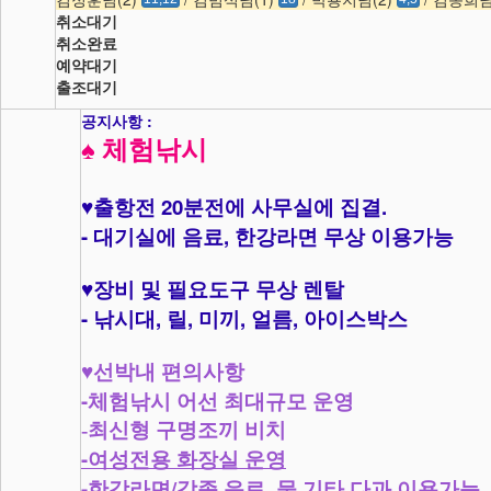
취소대기
취소완료
예약대기
출조대기
공지사항 :
♠
체험낚시
20
.
♥
출항전
분전에 사무실에 집결
-
,
대기실에 음료
한강라면 무상 이용가능
♥
장비 및 필요도구 무상 렌탈
-
,
,
,
,
낚시대
릴
미끼
얼름
아이스박스
♥
선박내 편의사항
-
체험낚시 어선 최대규모 운영
-최신형 구명조끼 비치
-
여성전용 화장실 운영
-
/
,
한강라면
각종 음료
물 기타 다과 이용가능