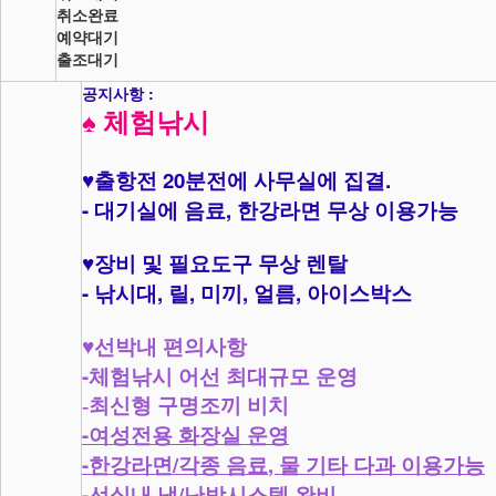
취소완료
예약대기
출조대기
공지사항 :
♠
체험낚시
20
.
♥
출항전
분전에 사무실에 집결
-
,
대기실에 음료
한강라면 무상 이용가능
♥
장비 및 필요도구 무상 렌탈
-
,
,
,
,
낚시대
릴
미끼
얼름
아이스박스
♥
선박내 편의사항
-
체험낚시 어선 최대규모 운영
-최신형 구명조끼 비치
-
여성전용 화장실 운영
-
/
,
한강라면
각종 음료
물 기타 다과 이용가능
-
/
선실내 냉
난방시스템 완비