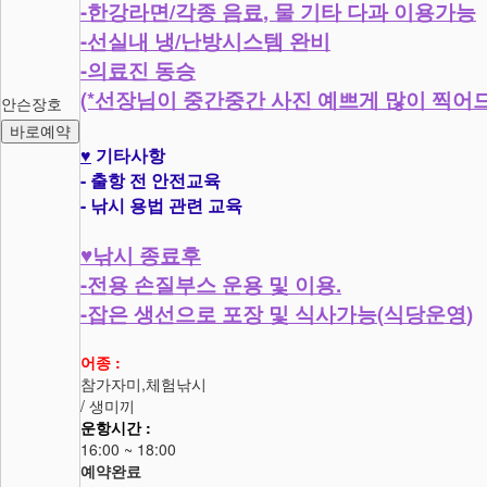
-
/
,
한강라면
각종 음료
물 기타 다과 이용가능
-
/
선실내 냉
난방시스템 완비
-
의료진 동승
(*
선장님이 중간중간 사진 예쁘게 많이 찍어
안슨장호
바로예약
♥
기타사항
-
출항 전 안전교육
-
낚시 용법 관련 교육
♥
낚시 종료후
-
.
전용 손질부스 운용 및 이용
-
(
)
잡은 생선으로 포장 및 식사가능
식당운영
어종 :
참가자미,체험낚시
/ 생미끼
운항시간 :
16:00 ~ 18:00
예약완료