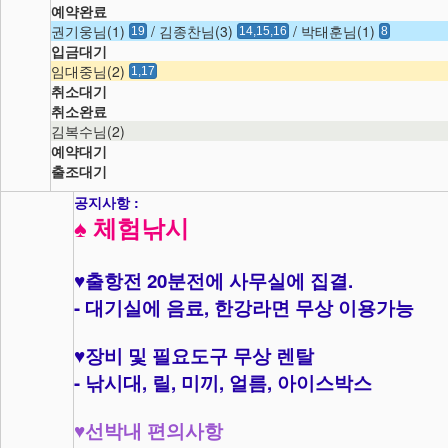
예약완료
권기웅님(1)
/ 김종찬님(3)
/ 박태훈님(1)
19
14,15,16
8
입금대기
임대중님(2)
1,17
취소대기
취소완료
김복수님(2)
예약대기
출조대기
공지사항 :
♠
체험낚시
20
.
♥
출항전
분전에 사무실에 집결
-
,
대기실에 음료
한강라면 무상 이용가능
♥
장비 및 필요도구 무상 렌탈
-
,
,
,
,
낚시대
릴
미끼
얼름
아이스박스
♥
선박내 편의사항