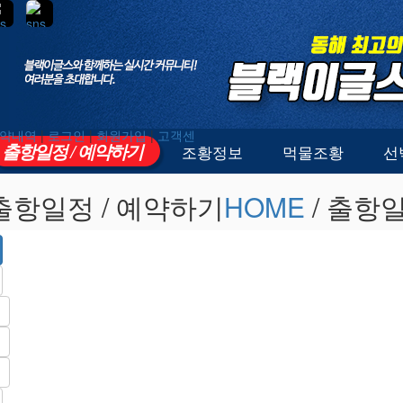
약내역
|
로그인
|
회원가입
|
고객센
출항일정 / 예약하기
조황정보
먹물조황
선
출항일정 / 예약하기
HOME
/ 출항