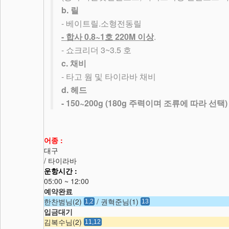
b.
릴
-
.
베이트릴
소형전동릴
-
0.8~1
220M
.
합사
호
이상
-
3~3.5
쇼크리더
호
c.
채비
-
타고 웜 및 타이라바 채비
d.
헤드
- 150~200g (180g
)
주력이며 조류에 따라 선택
어종 :
대구
/ 타이라바
운항시간 :
05:00 ~ 12:00
예약완료
한찬범님(2)
/ 권혁준님(1)
1,2
13
입금대기
김복수님(2)
11,12