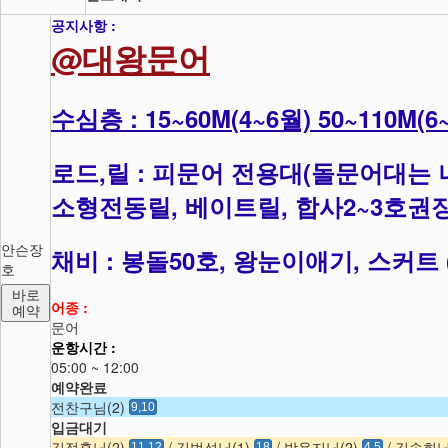
공지사항 :
@대왕문어
수심층 : 15~60M(4~6월) 50~110M(6
로드,릴 : 피문어 전용대(돌문어대는
소형전동릴, 베이트릴, 합사2~3호권
안슨장
채비 : 봉돌50호, 왕눈이애기, 스커트
호
바로
어종 :
예약
문어
운항시간 :
05:00 ~ 12:00
예약완료
전찬구님(2)
9,10
입금대기
김정훈님(2)
/ 김범석님(1)
/ 박용지님(2)
/ 김송희님
11,12
18
4,5