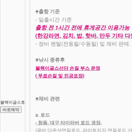
♠
출항 기준
-
일출시간 기준
1
출항 전
시간 전에 휴게공간 이용가능
(
,
,
,
,
한강라면
김치
밥
핫바
만두 기타 
-
(
/
)
.
장비 렌탈
전동릴
수동릴
및 채비 판매
♠
낚시 종류후
블랙이글스선단 손질 부스 운영
(
)
무료손질 및 진공포장
♠
채비 관련
블랙이글스호
바로예약
a.
로드
-
,
.
참돔
대구 타이라바 로드 권장
(
,
광어 다운샷연질로드
라이트지깅 연질로드 