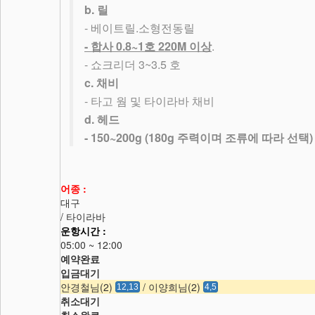
b.
릴
-
.
베이트릴
소형전동릴
-
0.8~1
220M
.
합사
호
이상
-
3~3.5
쇼크리더
호
c.
채비
-
타고 웜 및 타이라바 채비
d.
헤드
- 150~200g (180g
)
주력이며 조류에 따라 선택
어종 :
대구
/ 타이라바
운항시간 :
05:00 ~ 12:00
예약완료
입금대기
안경철님(2)
/ 이양희님(2)
12,13
4,5
취소대기