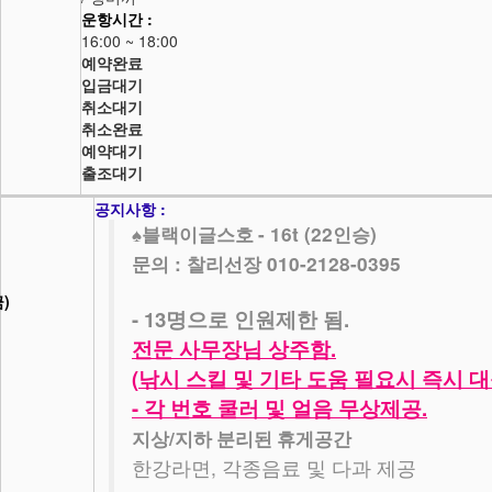
운항시간 :
16:00 ~ 18:00
예약완료
입금대기
취소대기
취소완료
예약대기
출조대기
공지사항 :
- 16t (22
)
♠
블랙이글스호
인승
문의 : 찰리선장 010-2128-0395
금)
- 13
.
명으로 인원제한 됨
.
전문 사무장님 상주함
(
낚시 스킬 및 기타 도움 필요시 즉시 
-
.
각 번호 쿨러 및 얼음 무상제공
/
지상
지하 분리된 휴게공간
,
한강라면
각종음료 및 다과 제공