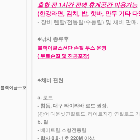
1
출항 전
시간 전에 휴게공간 이용가능
(
,
,
,
,
한강라면
김치
밥
핫바
만두 기타 
-
(
/
)
.
장비 렌탈
전동릴
수동릴
및 채비 판매
♠
낚시 종류후
블랙이글스선단 손질 부스 운영
(
)
무료손질 및 진공포장
♠
채비 관련
블랙이글스호
a.
로드
-
,
.
참돔
대구 타이라바 로드 권장
(
,
광어 다운샷연질로드
라이트지깅 연질로드 
b.
릴
-
.
베이트릴
소형전동릴
-
0.8~1
220M
.
합사
호
이상