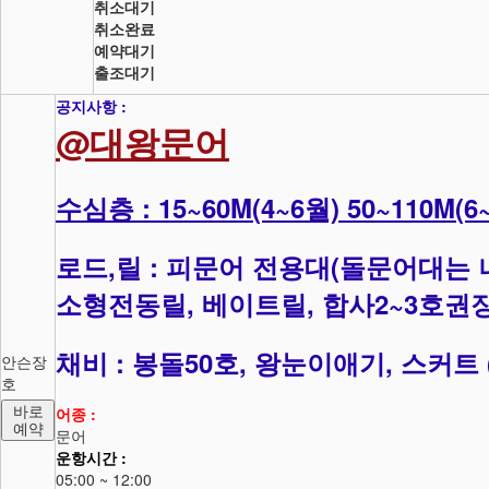
취소대기
취소완료
예약대기
출조대기
공지사항 :
@대왕문어
수심층 : 15~60M(4~6월) 50~110M(6
로드,릴 : 피문어 전용대(돌문어대는
소형전동릴, 베이트릴, 합사2~3호권
채비 : 봉돌50호, 왕눈이애기, 스커트
안슨장
호
바로
어종 :
예약
문어
운항시간 :
05:00 ~ 12:00