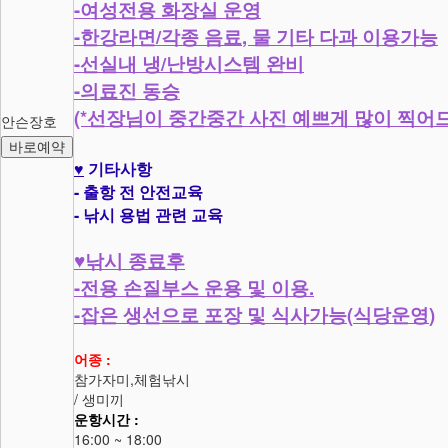
-
여성전용 화장실 운영
-
/
,
한강라면
각종 음료
물 기타 다과 이용가능
-
/
선실내 냉
난방시스템 완비
-
의료진 동승
(*
선장님이 중간중간 사진 예쁘게 많이 찍어
안슨장호
바로예약
♥
기타사항
-
출항 전 안전교육
-
낚시 용법 관련 교육
♥
낚시 종료후
-
.
전용 손질부스 운용 및 이용
-
(
)
잡은 생선으로 포장 및 식사가능
식당운영
어종 :
참가자미,체험낚시
/ 생미끼
운항시간 :
16:00 ~ 18:00