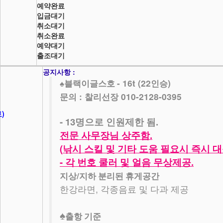
예약완료
입금대기
취소대기
취소완료
예약대기
출조대기
공지사항 :
- 16t (22
)
♠
블랙이글스호
인승
문의 : 찰리선장 010-2128-0395
토)
- 13
.
명으로 인원제한 됨
.
전문 사무장님 상주함
(
낚시 스킬 및 기타 도움 필요시 즉시 
-
.
각 번호 쿨러 및 얼음 무상제공
/
지상
지하 분리된 휴게공간
,
한강라면
각종음료 및 다과 제공
♠
출항 기준