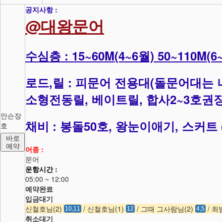
공지사항 :
@대왕문어
수심층 : 15~60M(4~6월) 50~110M(6
로드,릴 : 피문어 전용대(돌문어대는
소형전동릴, 베이트릴, 합사2~3호권
안슨장
채비 : 봉돌50호, 왕눈이애기, 스커트
호
바로
예약
어종 :
문어
운항시간 :
05:00 ~ 12:00
예약완료
입금대기
신철호님(2)
/ 신철호님(1)
/ 그때 그사람님(2)
/ 최
10,11
12
4,5
취소대기