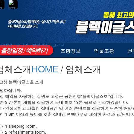
약내역
|
로그인
|
회원가입
|
고객센
출항일정 / 예약하기
조황정보
먹물조황
선
업체소개
HOME
/ 업체소개
Previous
 고성 블랙이글스호 소개
녕하십니까.
정 해역을 자랑하는 강원도 고성군 공현진항"블랙이글스호"입니다.
존 9.77톤이 새법을 적용하여 국내 최초 19톤 급으로 건조하였습니다.
다 안정적이고 쾌활한 실내공간 및 여러 콘텐츠를 적용하여 단순한 해양 
한 1.8m 이상의 높이를 갖춘 실내엔 편백나무로 쾌적한 환경과 냉/난방
 1.sleeping room,
 2.refreshments room,