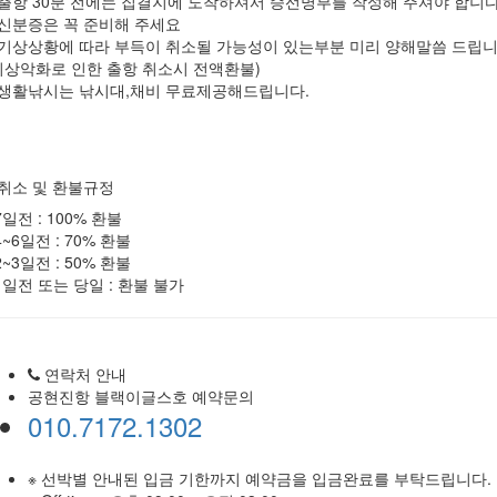
 출항 30분 전에는 집결지에 도착하셔서 승선명부를 작성해 주셔야 합니다 
 신분증은 꼭 준비해 주세요
 기상상황에 따라 부득이 취소될 가능성이 있는부분 미리 양해말씀 드립니
기상악화로 인한 출항 취소시 전액환불)
 생활낚시는 낚시대,채비 무료제공해드립니다.
 취소 및 환불규정
 7일전 : 100% 환불
 4~6일전 : 70% 환불
 2~3일전 : 50% 환불
 1일전 또는 당일 : 환불 불가
연락처 안내
공현진항 블랙이글스호 예약문의
010.7172.1302
※ 선박별 안내된 입금 기한까지 예약금을 입금완료를 부탁드립니다.