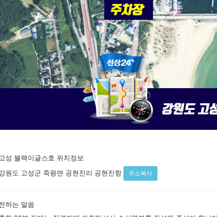
 고성 블랙이글스호 위치정보
강원도 고성군 죽왕면 공현진리 공현진항
주소복사
 전하는 말씀