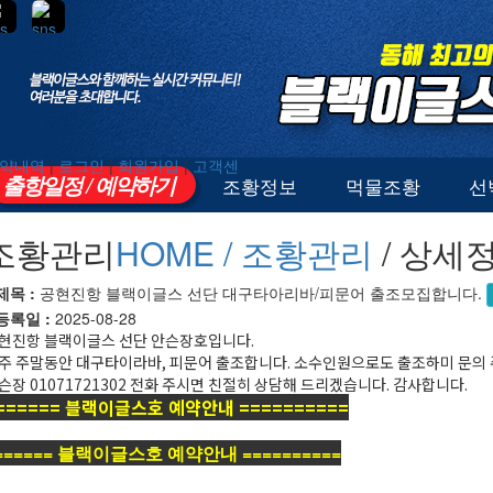
약내역
|
로그인
|
회원가입
|
고객센
출항일정 / 예약하기
조황정보
먹물조황
선
조황관리
HOME /
조황관리
/ 상세
제목 :
공현진항 블랙이글스 선단 대구타아리바/피문어 출조모집합니다.
등록일 :
2025-08-28
현진항 블랙이글스 선단 안슨장호입니다.
주 주말동안 대구타이라바, 피문어 출조합니다. 소수인원으로도 출조하미 문의 
슨장 01071721302 전화 주시면 친절히 상담해 드리겠습니다. 감사합니다.
====== 블랙이글스호 예약안내 ==========
====== 블랙이글스호 예약안내 ==========