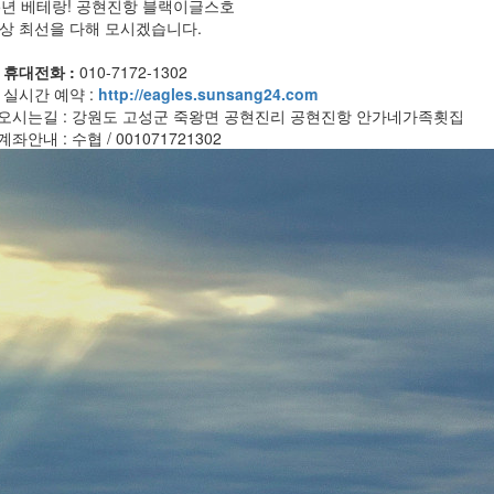
5년 베테랑! 공현진항 블랙이글스호
상 최선을 다해 모시겠습니다.
 휴대전화 :
010-7172-1302
 실시간 예약 :
http://eagles.sunsang24​.com
 오시는길 : 강원도 고성군 죽왕면 공현진리 공현진항 안가네가족횟집
 계좌안내 : 수협 / 001071721302