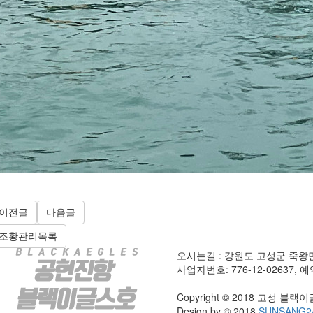
이전글
다음글
조황관리목록
오시는길 : 강원도 고성군 죽왕
사업자번호: 776-12-02637, 예약
Copyright © 2018 고성 블랙이글스
Design by © 2018
SUNSANG2