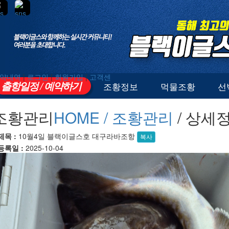
약내역
|
로그인
|
회원가입
|
고객센
출항일정 / 예약하기
조황정보
먹물조황
선
조황관리
HOME /
조황관리
/ 상세
제목 :
10월4일 블랙이글스호 대구라바조항
복사
등록일 :
2025-10-04