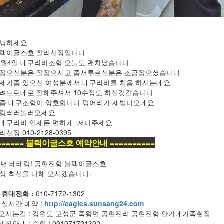
녕하세요
랙이글스호 찰리선장입니다
0월4일 대구라바조항 오늘도 괜차났습니다
잡으신분은 잘잡으시고 좀서투르신분은 조금잡으셨습니다
세가좀 있으신 여성분께서 대구라바를 처음 하시는데요
려드린데로 잘해주셔서 10수정도 하신것같습니다
즘 대구조항이 양호합니다 덩어리가 제법나오네요
람쐬러놀러오세요
ㅐ구라바 언제든 편하게 저나주세요
리선장 010-2128-0395
====== 블랙이글스호 예약안내 ==========
5년 베테랑! 공현진항 블랙이글스호
상 최선을 다해 모시겠습니다.
 휴대전화 :
010-7172-1302
 실시간 예약 :
http://eagles.sunsang24​.com
 오시는길 : 강원도 고성군 죽왕면 공현진리 공현진항 안가네가족횟집
 계좌안내 : 수협 / 001071721302