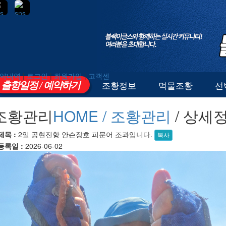
약내역
|
로그인
|
회원가입
|
고객센
출항일정 / 예약하기
조황정보
먹물조황
선
조황관리
HOME /
조황관리
/ 상세
제목 :
2일 공현진항 안슨장호 피문어 조과입니다.
복사
등록일 :
2026-06-02