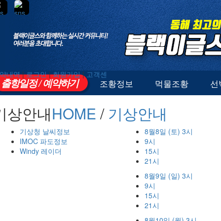
약내역
|
로그인
|
회원가입
|
고객센
출항일정 / 예약하기
조황정보
먹물조황
선
기상안내
HOME
/
기상안내
기상청 날씨정보
8월8일 (토) 3시
IMOC 파도정보
9시
Windy 레이더
15시
21시
8월9일 (일) 3시
9시
15시
21시
8월10일 (월) 3시